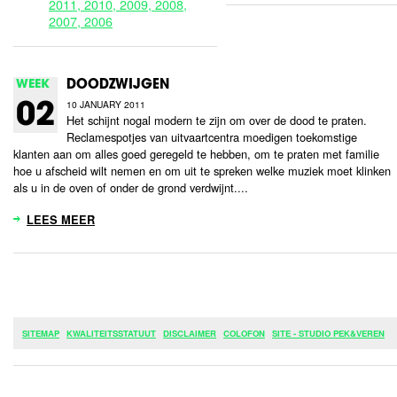
2011,
2010,
2009,
2008,
2007,
2006
WEEK
DOODZWIJGEN
10 JANUARY 2011
02
Het schijnt nogal modern te zijn om over de dood te praten.
Reclamespotjes van uitvaartcentra moedigen toekomstige
klanten aan om alles goed geregeld te hebben, om te praten met familie
hoe u afscheid wilt nemen en om uit te spreken welke muziek moet klinken
als u in de oven of onder de grond verdwijnt....
LEES MEER
SITEMAP
KWALITEITSSTATUUT
DISCLAIMER
COLOFON
SITE - STUDIO PEK&VEREN