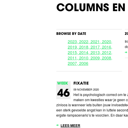
COLUMNS EN 
BROWSE BY DATE
Z
2023,
2022,
2021,
2020,
f
2019,
2018,
2017,
2016,
d
2015,
2014,
2013,
2012,
2011,
2010,
2009,
2008,
2007,
2006
WEEK
FIXATIE
09 NOVEMBER 2020
46
Het is psychologisch correct om te 
maken om kwesties waar je geen co
zinloos is wanneer iets buiten jouw invloedsfeer
een sterk gevoelde angst kan in luttele secon
ergste rampscenario’s te voorzien. En daar kan
LEES MEER