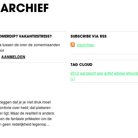
ARCHIEF
OMERDIP? VAKANTIESTRESS?
SUBSCRIBE VIA RSS
ris tussen de oren de zomermaanden
Inschrijven
oor
AANMELDEN
TAG CLOUD
2012
aandacht
aap
actief
advies
afguns
afkeuring
[+]
afluisteren
afscheid
afspraak
afstand
afweer
afwijkend
afwijzen
agressie
agressief
alleen
als
altijd
ander
angst
anoniem
appen
asociaal
assertief
autisme
autoriteit
baas
balans
bedienin
zeggen dat je je niet druk moet
bedrijfsarts
beeld
beeldvorming
beer
ntrole over hebt; dat piekeren
begin
begrafenis
beheersing
beleefd
 ligt. Maar de realiteit is anders:
bellen
bemoeien
bescheiden
besef
den de fantasie prikkelen om de
bewust
blij
blue
blues
bluf
body
boos
 geen redelijkheid tegenop....
brein
buiten
buren
cadeau
chantage
che
coaching
collega
column
column.