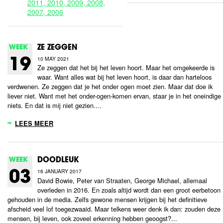
2011,
2010,
2009,
2008,
2007,
2006
WEEK
ZE ZEGGEN
10 MAY 2021
19
Ze zeggen dat het bij het leven hoort. Maar het omgekeerde is
waar. Want alles wat bij het leven hoort, is daar dan harteloos
verdwenen. Ze zeggen dat je het onder ogen moet zien. Maar dat doe ik
liever niet. Want met het onder-ogen-komen ervan, staar je in het oneindige
niets. En dat is mij niet gezien....
LEES MEER
WEEK
DOODLEUK
16 JANUARY 2017
03
David Bowie, Peter van Straaten, George Michael, allemaal
overleden in 2016. En zoals altijd wordt dan een groot eerbetoon
gehouden in de media. Zelfs gewone mensen krijgen bij het definitieve
afscheid veel lof toegezwaaid. Maar telkens weer denk ik dan: zouden deze
mensen, bij leven, ook zoveel erkenning hebben geoogst?...