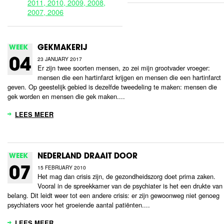
2011,
2010,
2009,
2008,
2007,
2006
WEEK
GEKMAKERIJ
23 JANUARY 2017
04
Er zijn twee soorten mensen, zo zei mijn grootvader vroeger:
mensen die een hartinfarct krijgen en mensen die een hartinfarct
geven. Op geestelijk gebied is dezelfde tweedeling te maken: mensen die
gek worden en mensen die gek maken....
LEES MEER
WEEK
NEDERLAND DRAAIT DOOR
15 FEBRUARY 2010
07
Het mag dan crisis zijn, de gezondheidszorg doet prima zaken.
Vooral in de spreekkamer van de psychiater is het een drukte van
belang. Dit leidt weer tot een andere crisis: er zijn gewoonweg niet genoeg
psychiaters voor het groeiende aantal patiënten....
LEES MEER